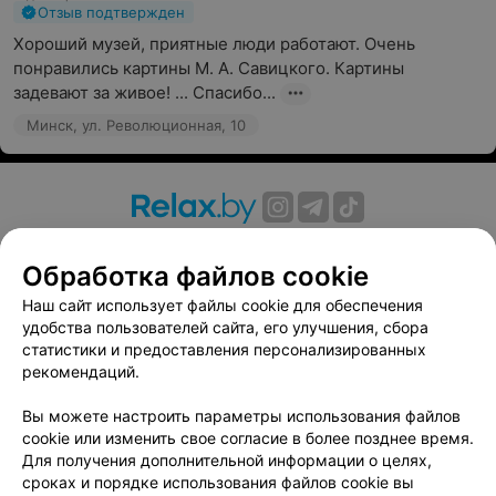
Отзыв подтвержден
Хороший музей, приятные люди работают. Очень 
понравились картины М. А. Савицкого. Картины 
задевают за живое! ... Спасибо...
Минск, ул. Революционная, 10
О проекте
Новости проекта
Размещение рекламы
Обработка файлов cookie
Вакансии
Публичный договор
Способы оплаты
Публичный договор по использованию сервиса
Наш сайт использует файлы cookie для обеспечения
«Афиша»
удобства пользователей сайта, его улучшения, сбора
статистики и предоставления персонализированных
Пользовательское соглашение
рекомендаций.
Написать в поддержку
Вы можете настроить параметры использования файлов
Связаться по вопросам сотрудничества
cookie или изменить свое согласие в более позднее время.
Написать руководителю relax.by
Для получения дополнительной информации о целях,
Персональные настройки cookie
сроках и порядке использования файлов cookie вы